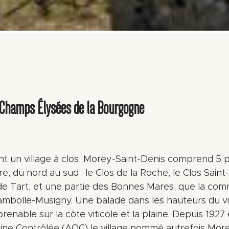
 Champs Élysées de la Bourgogne
 un village à clos, Morey-Saint-Denis comprend 5 p
ire, du nord au sud : le Clos de la Roche, le Clos Saint
 de Tart, et une partie des Bonnes Mares, que la c
hambolle-Musigny. Une balade dans les hauteurs du 
renable sur la côte viticole et la plaine. Depuis 1927 
gine Contrôlée (AOC) le village nommé autrefois Mo