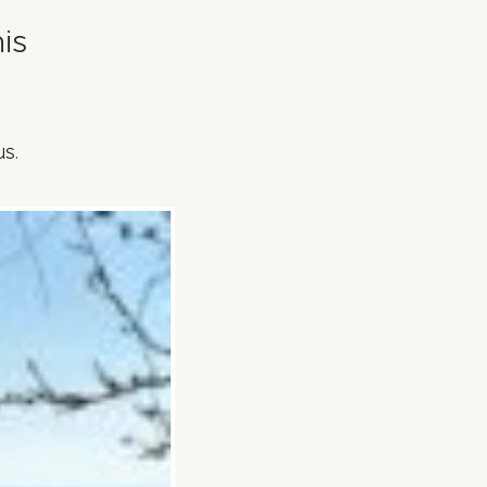
is
us.