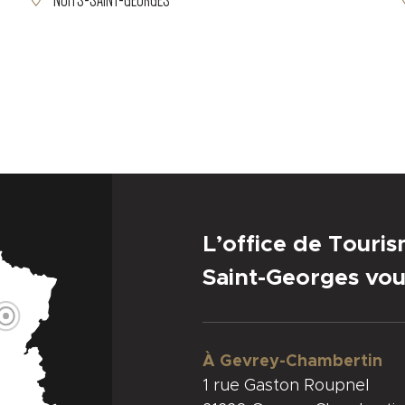
NUITS-SAINT-GEORGES
L’office de Touri
Saint-Georges vou
À Gevrey-Chambertin
1 rue Gaston Roupnel