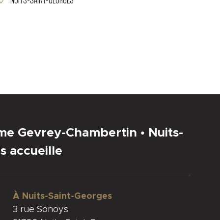
NUITS-SAINT-GEORGES
sme Gevrey-Chambertin • Nuits-
s accueille
À Nuits-Saint-Georges
3 rue Sonoys