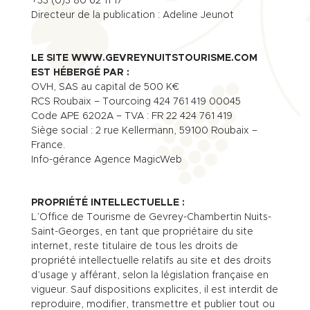
+33 (0)3 80 62 11 17
Directeur de la publication : Adeline Jeunot
LE SITE WWW.GEVREYNUITSTOURISME.COM
EST HÉBERGÉ PAR :
OVH, SAS au capital de 500 K€
RCS Roubaix – Tourcoing 424 761 419 00045
Code APE 6202A – TVA : FR 22 424 761 419
Siège social : 2 rue Kellermann, 59100 Roubaix –
France.
Info-gérance Agence MagicWeb
PROPRIÉTÉ INTELLECTUELLE :
L’Office de Tourisme de Gevrey-Chambertin Nuits-
Saint-Georges, en tant que propriétaire du site
internet, reste titulaire de tous les droits de
propriété intellectuelle relatifs au site et des droits
d’usage y afférant, selon la législation française en
vigueur. Sauf dispositions explicites, il est interdit de
reproduire, modifier, transmettre et publier tout ou