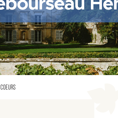
ebourseau Hen
 COEURS