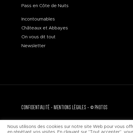
Pass en Côte de Nuits
Incontournables
Châteaux et Abbayes
On vous dit tout
Newsletter
CONFIDENTIALITÉ
MENTIONS LÉGALES
© PHOTOS
+33 (0)3 80 62 11 17
Nous utilisons des cookies sur notre site Web pour vous offr
en répétant vos visites. En cliquant sur "Tout accepter", vo