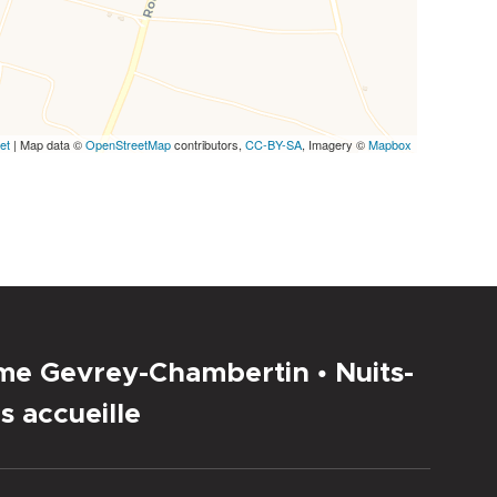
et
| Map data ©
OpenStreetMap
contributors,
CC-BY-SA
, Imagery ©
Mapbox
sme Gevrey-Chambertin • Nuits-
s accueille