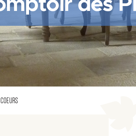
omptoir des Pi
 COEURS