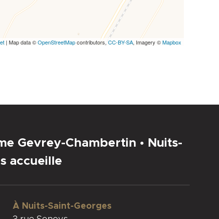
et
| Map data ©
OpenStreetMap
contributors,
CC-BY-SA
, Imagery ©
Mapbox
sme Gevrey-Chambertin • Nuits-
s accueille
À Nuits-Saint-Georges