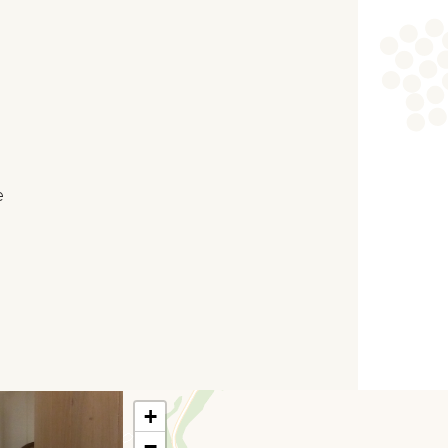
e
+
−