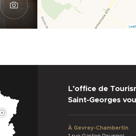
Leafl
L’office de Touri
Saint-Georges vou
À Gevrey-Chambertin