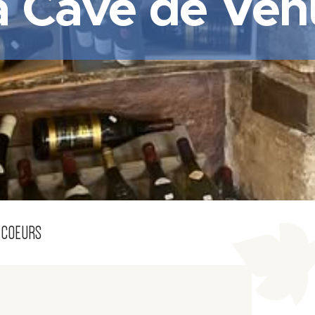
a Cave de Vén
 COEURS