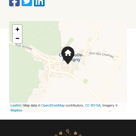
+
−
Leaflet
| Map data ©
OpenStreetMap
contributors,
CC-BY-SA
, Imagery ©
Mapbox