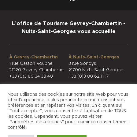
L’office de Tourisme Gevrey-Chambertin •
Nuits-Saint-Georges vous accueille
À Gevrey-Chambertin
À Nuits-Saint-Georges
1 rue Gaston Roupnel
3 rue Sonoys
21220 Gevrey-Chambertin
21700 Nuits-Saint-Georges
+33 (0)3 80 34 38 40
+33 (0)3 80 62 11 17
Nous utilisons des cookies sur notre site Web pour vous
offrir l'expérience la plus pertinente en mémorisant vos
préférences et en répétant vos visites. En cliquant sur
"Tout accepter", vous consentez à l'utilisation de TOUS
CONFIDENTIALITÉ
MENTIONS LÉGALES
les cookies. Cependant, vous pouvez visiter
© PHOTOS
"Paramètres des cookies" pour fournir un consentement
contrôlé.