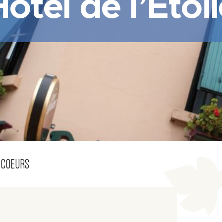
ôtel de l’Etoi
 COEURS