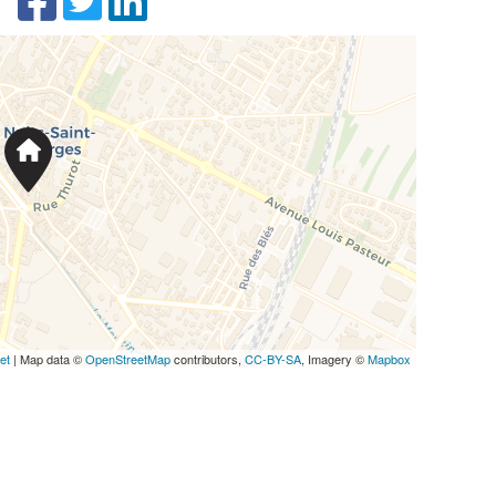
et
| Map data ©
OpenStreetMap
contributors,
CC-BY-SA
, Imagery ©
Mapbox