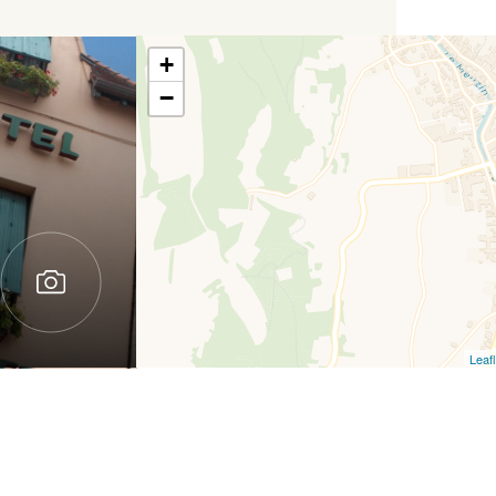
+
−
Leafl