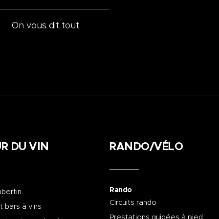
On vous dit tout
R DU VIN
RANDO/VÉLO
Rando
bertin
Circuits rando
t bars à vins
Prestations guidées à pied