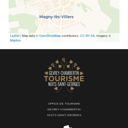
Leaflet
| Map data ©
OpenStreetMap
contributors,
CC-BY-SA
, Imagery ©
Mapbox
OFFICE DE TOURISME
GEVREY-CHAMBERTIN
NUITS-SAINT-GEORGES