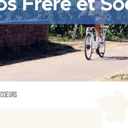
os Frère et So
 COEURS