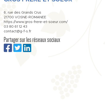
6, rue des Grands Crus
21700
VOSNE-ROMANEE
https://www.gros-frere-et-soeur.com/
03 80 61 12 43
contact@g-f-s.fr
Partager sur les réseaux sociaux
et
| Map data ©
OpenStreetMap
contributors,
CC-BY-SA
, Imagery ©
Mapbox