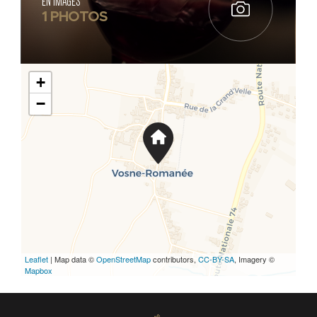
EN IMAGES
1 PHOTOS
+
−
Leaflet
| Map data ©
OpenStreetMap
contributors,
CC-BY-SA
, Imagery ©
Mapbox