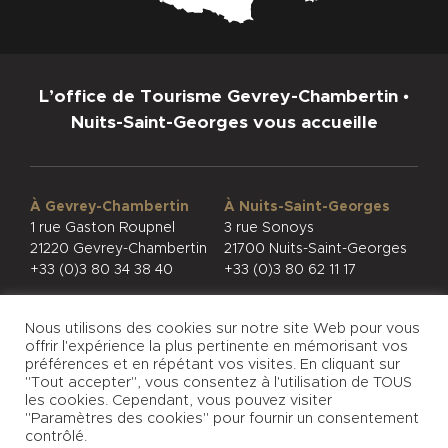
L’office de Tourisme Gevrey-Chambertin •
Nuits-Saint-Georges vous accueille
À Gevrey-Chambertin
À Nuits-Saint-Georges
1 rue Gaston Roupnel
3 rue Sonoys
21220 Gevrey-Chambertin
21700 Nuits-Saint-Georges
+33 (0)3 80 34 38 40
+33 (0)3 80 62 11 17
Nous utilisons des cookies sur notre site Web pour vous
offrir l'expérience la plus pertinente en mémorisant vos
préférences et en répétant vos visites. En cliquant sur
"Tout accepter", vous consentez à l'utilisation de TOUS
CONFIDENTIALITÉ
MENTIONS LÉGALES
les cookies. Cependant, vous pouvez visiter
© PHOTOS
"Paramètres des cookies" pour fournir un consentement
contrôlé.