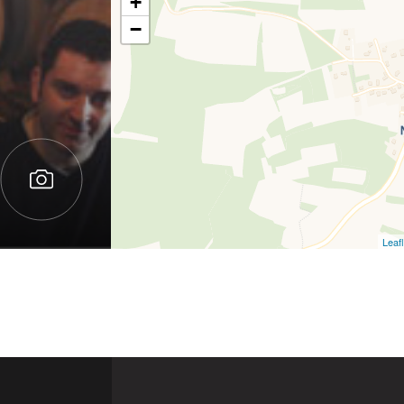
+
−
Leafl