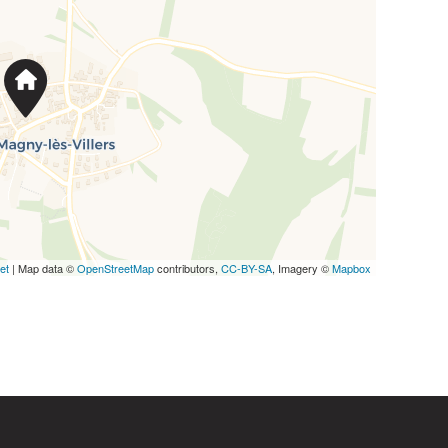
et
| Map data ©
OpenStreetMap
contributors,
CC-BY-SA
, Imagery ©
Mapbox