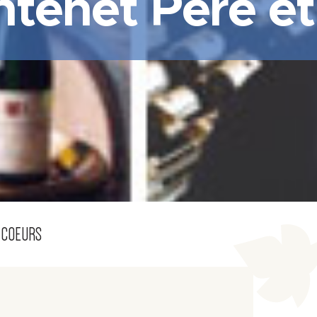
ntenet Père et 
 COEURS