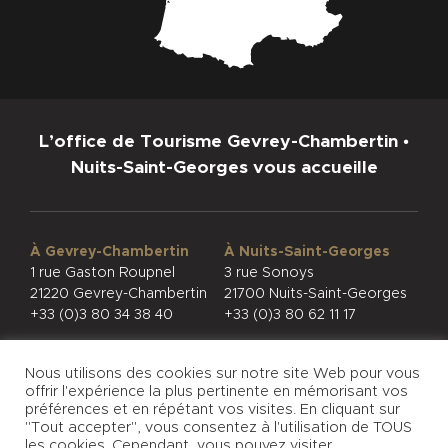
L’office de Tourisme Gevrey-Chambertin •
Nuits-Saint-Georges vous accueille
À Gevrey-Chambertin
À Nuits-Saint-Georges
1 rue Gaston Roupnel
3 rue Sonoys
21220 Gevrey-Chambertin
21700 Nuits-Saint-Georges
+33 (0)3 80 34 38 40
+33 (0)3 80 62 11 17
Nous utilisons des cookies sur notre site Web pour vous
offrir l'expérience la plus pertinente en mémorisant vos
préférences et en répétant vos visites. En cliquant sur
"Tout accepter", vous consentez à l'utilisation de TOUS
CONFIDENTIALITÉ
MENTIONS LÉGALES
les cookies. Cependant, vous pouvez visiter