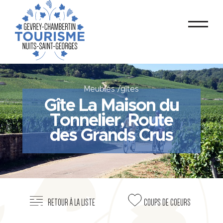
Meublés /gîtes
Gîte La Maison du
Tonnelier, Route
des Grands Crus
RETOUR À LA LISTE
COUPS DE COEURS