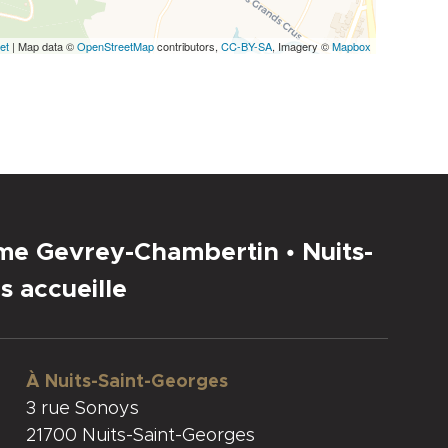
et
| Map data ©
OpenStreetMap
contributors,
CC-BY-SA
, Imagery ©
Mapbox
sme Gevrey-Chambertin • Nuits-
s accueille
À Nuits-Saint-Georges
3 rue Sonoys
21700 Nuits-Saint-Georges