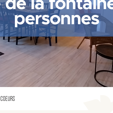
 de la fontain
personnes
 COEURS