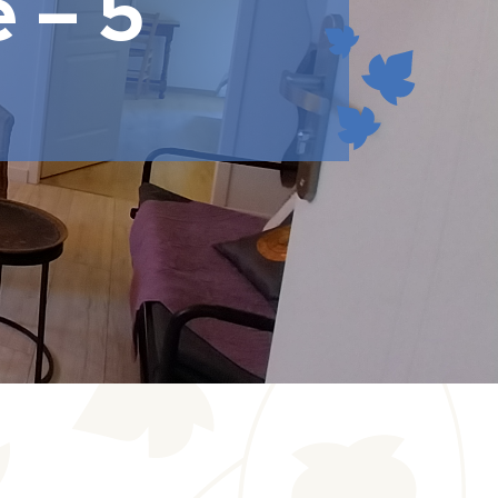
e – 5