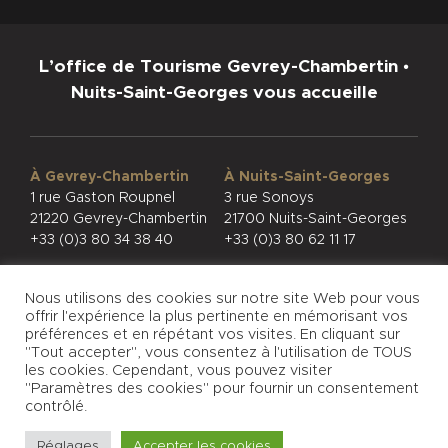
L’office de Tourisme Gevrey-Chambertin •
Nuits-Saint-Georges vous accueille
À Gevrey-Chambertin
À Nuits-Saint-Georges
1 rue Gaston Roupnel
3 rue Sonoys
21220 Gevrey-Chambertin
21700 Nuits-Saint-Georges
+33 (0)3 80 34 38 40
+33 (0)3 80 62 11 17
Nous utilisons des cookies sur notre site Web pour vous
offrir l'expérience la plus pertinente en mémorisant vos
préférences et en répétant vos visites. En cliquant sur
"Tout accepter", vous consentez à l'utilisation de TOUS
CONFIDENTIALITÉ
MENTIONS LÉGALES
les cookies. Cependant, vous pouvez visiter
© PHOTOS
"Paramètres des cookies" pour fournir un consentement
contrôlé.
Réglages
Accepter les cookies