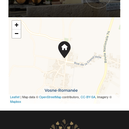
+
−
Leaflet
| Map data ©
OpenStreetMap
contributors,
CC-BY-SA
, Imagery ©
Mapbox