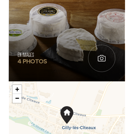
EN IMAGES
4 PHOTOS
+
−