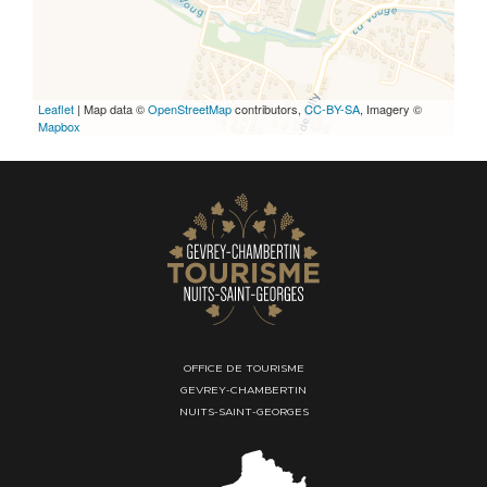
Leaflet
| Map data ©
OpenStreetMap
contributors,
CC-BY-SA
, Imagery ©
Mapbox
OFFICE DE TOURISME
GEVREY-CHAMBERTIN
NUITS-SAINT-GEORGES