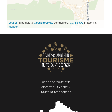
Leaflet
| Map data ©
OpenStreetMap
contributors,
CC-BY-SA
, Imagery ©
Mapbox
OFFICE DE TOURISME
GEVREY-CHAMBERTIN
NUITS-SAINT-GEORGES