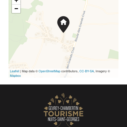
+
−
Leaflet
| Map data ©
OpenStreetMap
contributors,
CC-BY-SA
, Imagery ©
Mapbox