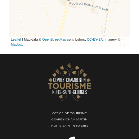
Leaflet
| Map data ©
OpenStreetMap
contributors,
CC-BY-SA
, Imagery ©
Mapbox
OFFICE DE TOURISME
GEVREY-CHAMBERTIN
NUITS-SAINT-GEORGES