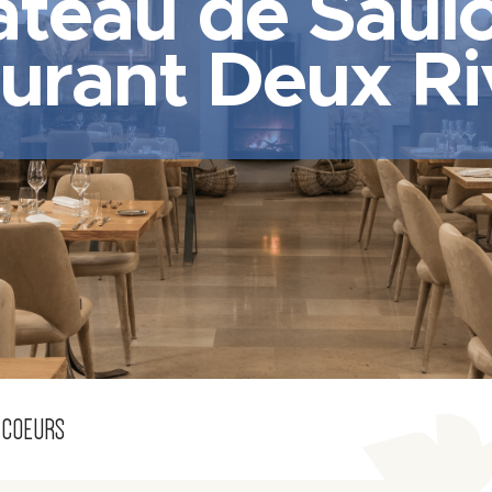
teau de Saul
urant Deux Ri
 COEURS