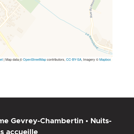
et
| Map data ©
OpenStreetMap
contributors,
CC-BY-SA
, Imagery ©
Mapbox
sme Gevrey-Chambertin • Nuits-
s accueille