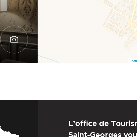
Leafl
L’office de Touri
Saint-Georges vou