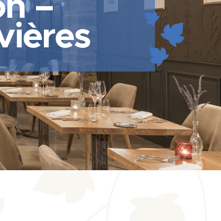
on –
vières