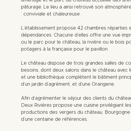
aménagé et le parc du château accueille des anim
pâturage. Le lieu a ainsi retrouvé son atmosphèr
: conviviale et chaleureuse.
L’établissement propose 42 chambres réparties ent
dépendances. Chacune d’elles offre une vue impren
ou le parc pour le château, la rivière ou le bois po
potagers à la française pour le pavillon.
Le château dispose de trois grandes salles de c
besoins, dont deux salons dans le château avec lu
et une bibliothèque complètent le bâtiment princip
d’un jardin d’agrément, et d’une Orangerie.
Afin d’agrémenter le séjour des clients du châtea
Deux Rivières propose une cuisine privilégiant les 
productions des vergers du château. Bourgogne obl
d’une centaine de références.