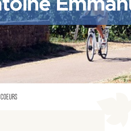
toine Emman
 COEURS