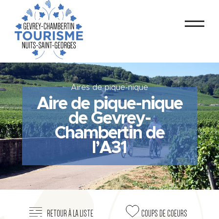
Aires de pique-nique
Aire de pique-nique
de Gevrey-
Chambertin de
l’A31
RETOUR À LA LISTE
COUPS DE COEURS