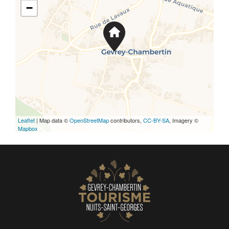
−
Leaflet
| Map data ©
OpenStreetMap
contributors,
CC-BY-SA
, Imagery ©
Mapbox