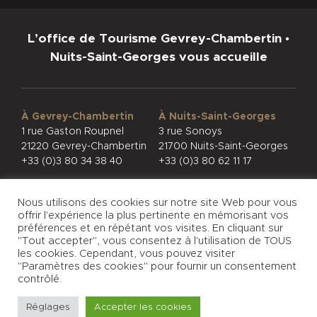
L’office de Tourisme Gevrey-Chambertin •
Nuits-Saint-Georges vous accueille
À Gevrey-Chambertin
À Nuits-Saint-Georges
1 rue Gaston Roupnel
3 rue Sonoys
21220 Gevrey-Chambertin
21700 Nuits-Saint-Georges
+33 (0)3 80 34 38 40
+33 (0)3 80 62 11 17
Nous utilisons des cookies sur notre site Web pour vous
offrir l'expérience la plus pertinente en mémorisant vos
préférences et en répétant vos visites. En cliquant sur
"Tout accepter", vous consentez à l'utilisation de TOUS
CONFIDENTIALITÉ
MENTIONS LÉGALES
les cookies. Cependant, vous pouvez visiter
© PHOTOS
"Paramètres des cookies" pour fournir un consentement
contrôlé.
Réglages
Accepter les cookies