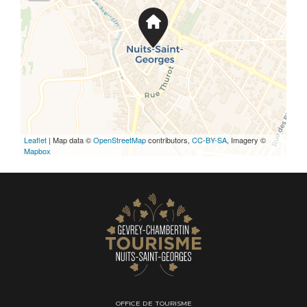
Leaflet
| Map data ©
OpenStreetMap
contributors,
CC-BY-SA
, Imagery ©
Mapbox
OFFICE DE TOURISME