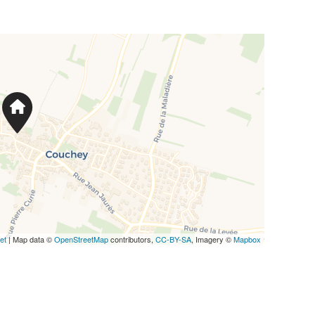
et
| Map data ©
OpenStreetMap
contributors,
CC-BY-SA
, Imagery ©
Mapbox