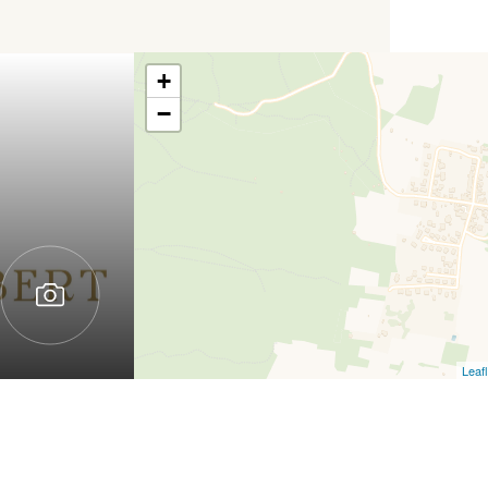
+
−
Leafl