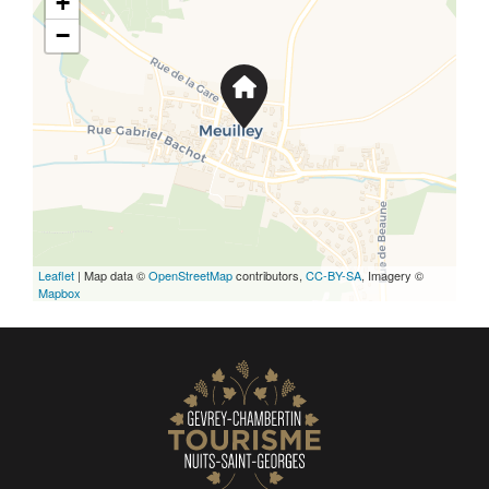
+
−
Leaflet
| Map data ©
OpenStreetMap
contributors,
CC-BY-SA
, Imagery ©
Mapbox