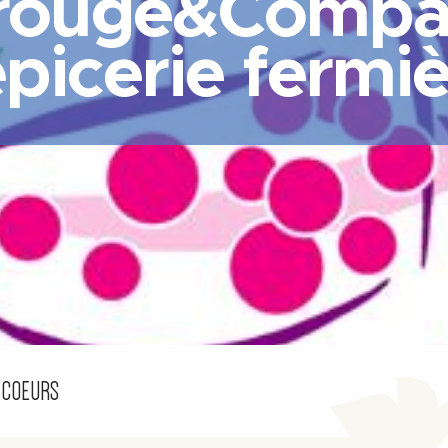
irouge&Compa
épicerie fermi
 COEURS