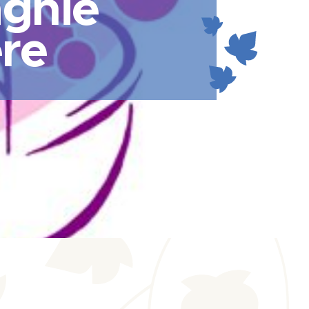
gnie
ère