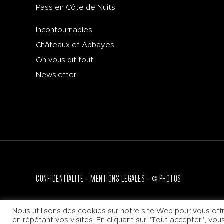
Pass en Côte de Nuits
Incontournables
Châteaux et Abbayes
On vous dit tout
Newsletter
CONFIDENTIALITÉ
MENTIONS LÉGALES
© PHOTOS
+33 (0)3 80 62 11 17
Nous utilisons des cookies sur notre site Web pour vous offr
en répétant vos visites. En cliquant sur "Tout accepter", vo