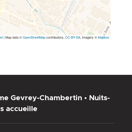
et
| Map data ©
OpenStreetMap
contributors,
CC-BY-SA
, Imagery ©
Mapbox
sme Gevrey-Chambertin • Nuits-
s accueille