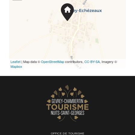
Leaflet
| Map data ©
OpenStreetMap
contributors,
CC-BY-SA
, Imagery ©
Mapbox
OFFICE DE TOURISME