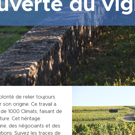
uverte du vig
olonté de relier toujours
ar son origine. Ce travail a
de 1000 Climats, faisant de
ture. Cet héritage
gne, des négociants et des
tions. Suivez les traces de