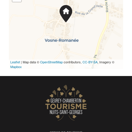
Leaflet
| Map data ©
OpenStreetMap
contributors,
CC-BY-SA
, Imagery ©
Mapbox