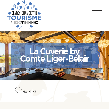
La Cuverie by
Comte Liger-Belair
FAVORITES